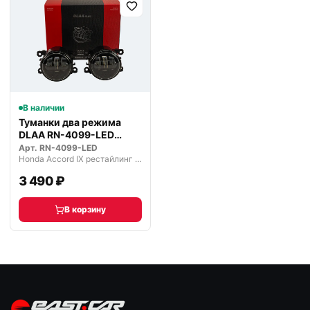
В наличии
Туманки два режима
DLAA RN-4099-LED
светодиодные
Арт.
RN-4099-LED
Honda Accord IX рестайлинг (2014—2019)
3 490 ₽
В корзину