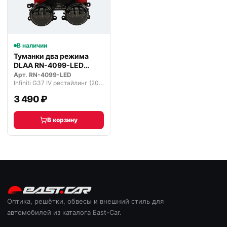
В наличии
Туманки два режима
DLAA RN-4099-LED
светодиодные
Арт.
RN-4099-LED
Infiniti G37 IV рестайлинг (2006—2013)
3 490 ₽
В корзину
Оптика, решётки, обвесы и внешний стиль для
автомобилей из каталога East-Car.