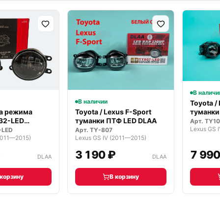
В наличи
В наличии
Toyota /
туманки
ва режима
Toyota / Lexus F-Sport
Prem…
32-LED
туманки ПТФ LED DLAA
Арт.
TY1
Lexus GS 
ные
-LED
Арт.
TY-807
2011—2015)
Lexus GS IV (2011—2015)
₽
3 190 ₽
7 990
DLAA
DLAA
 корзину
В корзину