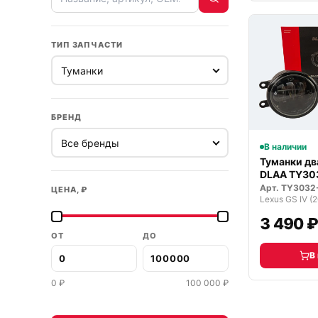
ТИП ЗАПЧАСТИ
БРЕНД
В наличии
Туманки д
DLAA TY30
светодиод
Арт.
TY3032
ЦЕНА, ₽
Lexus GS IV (
3 490 
ОТ
ДО
В
0
₽
100 000
₽