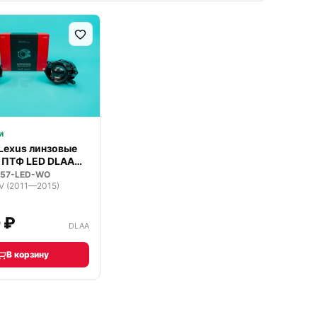
и
 Lexus линзовые
 ПТФ LED DLAA
057-LED-WO
IV (2011—2015)
 ₽
DLAA
В корзину