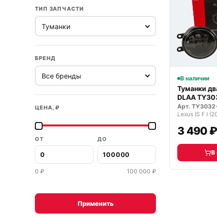
ТИП ЗАПЧАСТИ
БРЕНД
В наличии
Туманки д
DLAA TY30
светодиод
Арт.
TY3032
ЦЕНА, ₽
Lexus IS F I 
3 490 
ОТ
ДО
В
0
₽
100 000
₽
Применить