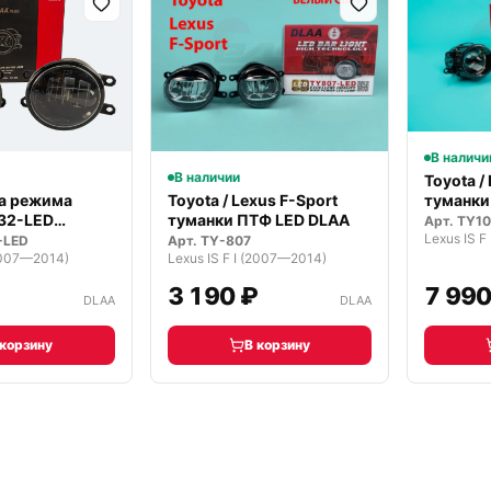
В наличи
В наличии
Toyota /
туманки
ва режима
Toyota / Lexus F-Sport
Prem…
32-LED
туманки ПТФ LED DLAA
Арт.
TY1
Lexus IS F
ные
-LED
Арт.
TY-807
(2007—2014)
Lexus IS F I (2007—2014)
₽
3 190 ₽
7 990
DLAA
DLAA
 корзину
В корзину