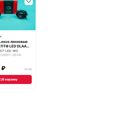
и
 Lexus линзовые
 ПТФ LED DLAA
057-LED-WO
 I (2007—2014)
 ₽
DLAA
В корзину