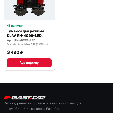
В наличии
Туманки два режима
DLAA RN-4099-LED
светодиодные
Арт.
RN-4099-LED
Mazda Roadster NB (1998—2005)
3 490 ₽
В корзину
Оптика, решётки, обвесы и внешний стиль для
автомобилей из каталога East-Car.