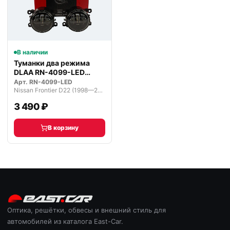
В наличии
Туманки два режима
DLAA RN-4099-LED
светодиодные
Арт.
RN-4099-LED
Nissan Frontier D22 (1998—2007)
3 490 ₽
В корзину
Оптика, решётки, обвесы и внешний стиль для
автомобилей из каталога East-Car.