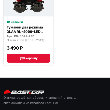
В наличии
Туманки два режима
DLAA RN-4099-LED
светодиодные
Арт.
RN-4099-LED
Nissan Pixo I (2008—2013)
3 490 ₽
В корзину
Оптика, решётки, обвесы и внешний стиль для
автомобилей из каталога East-Car.