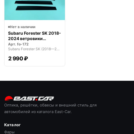
Нет в наличии
Subaru Forester SK 2018-
2024 ветровики
дефлекторы…
Арт.
fo-172
Subaru Forester SK (2018—2021)
2 990 ₽
Оптика, решётки, обвесы и внешний стиль для
автомобилей из каталога East-Car.
Каталог
Фары