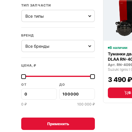
ТИП ЗАПЧАСТИ
БРЕНД
В наличии
Туманки д
DLAA RN-4
светодиод
Арт.
RN-409
ЦЕНА, ₽
Suzuki Ignis 
3 490 
ОТ
ДО
В
0
₽
100 000
₽
Применить