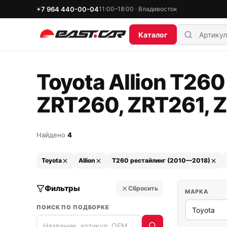
+7 964 440-00-04
11:00–18:00 · Владивосток
Каталог
Toyota Allion T26
ZRT260, ZRT261, 
Найдено
4
Toyota
Allion
T260 рестайлинг (2010—2018)
Фильтры
Сбросить
МАРКА
ПОИСК ПО ПОДБОРКЕ