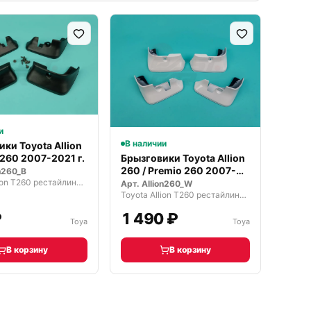
и
В наличии
ки Toyota Allion
 260 2007-2021 г.
Брызговики Toyota Allion
260 / Premio 260 2007-
on260_B
Toyota Allion T260 рестайлинг (2010—2018)
21г
Арт.
Allion260_W
Toyota Allion T260 рестайлинг (2010—2018)
₽
1 490 ₽
Toya
Toya
В корзину
В корзину