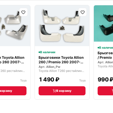
В наличи
В наличии
Брызгови
/ Premio
 Toyota Allion
Брызговики Toyota Allion
io 260 2007-
260 / Premio 260 2007-
Арт.
Alli
21г
Арт.
Allion_Pw
Toyota Allion T260 рестайлинг (2010—2018)
Toyota Allion T260 рестайлинг (2010—2018)
₽
1 490 ₽
990 
Toya
Toya
 корзину
В корзину