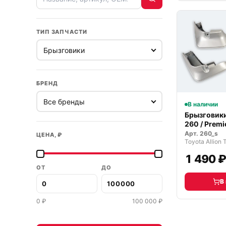
ТИП ЗАПЧАСТИ
БРЕНД
В наличии
Брызговики
260 / Prem
21г
Арт.
260_s
ЦЕНА, ₽
1 490 
ОТ
ДО
В
0
₽
100 000
₽