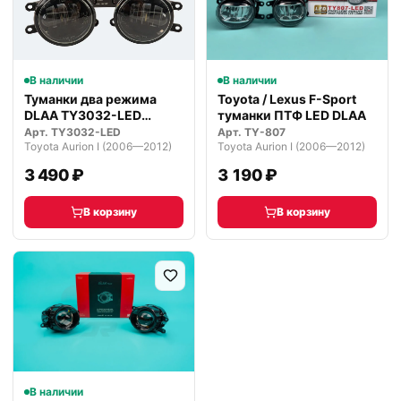
В наличии
В наличии
Туманки два режима
Toyota / Lexus F-Sport
DLAA TY3032-LED
туманки ПТФ LED DLAA
светодиодные
Арт.
TY3032-LED
Арт.
TY-807
Toyota Aurion I (2006—2012)
Toyota Aurion I (2006—2012)
3 490 ₽
3 190 ₽
В корзину
В корзину
В наличии