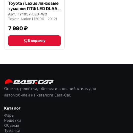
Toyota / Lexus линзовые
туманки ПТФ LED DLAA
Prem…
Арт.
TY1057-LED-WO
Toyota Aurion I (2006—2012)
7 990 ₽
В корзину
Оптика, решётки, обвесы и внешний стиль для
автомобилей из каталога East-Car.
Каталог
Фары
Решётки
Обвесы
Туманки