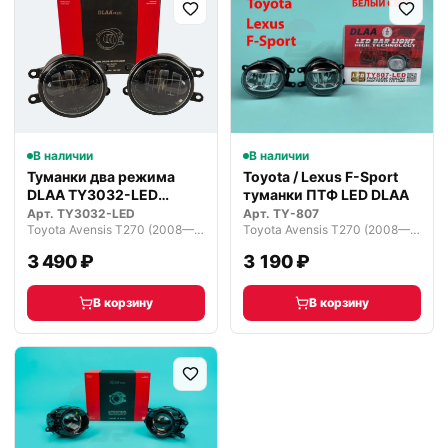
В наличии
В наличии
Туманки два режима
Toyota / Lexus F-Sport
DLAA TY3032-LED
туманки ПТФ LED DLAA
светодиодные
Арт.
TY3032-LED
Арт.
TY-807
Toyota Avensis T270 (2008—2011)
Toyota Avensis T270 (2008—2011)
3 490 ₽
3 190 ₽
В корзину
В корзину