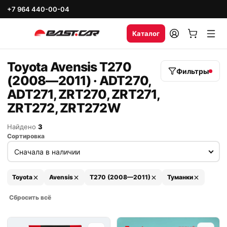
+7 964 440-00-04
Каталог
Toyota Avensis T270
Фильтры
(2008—2011) · ADT270,
ADT271, ZRT270, ZRT271,
ZRT272, ZRT272W
Найдено
3
Сортировка
Toyota
Avensis
T270 (2008—2011)
Туманки
Сбросить всё