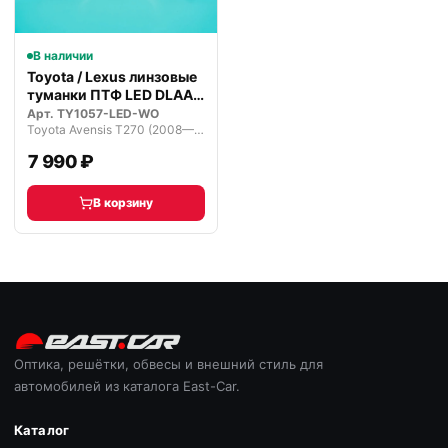
В наличии
Toyota / Lexus линзовые
туманки ПТФ LED DLAA
Prem…
Арт.
TY1057-LED-WO
Toyota Avensis T270 (2008—2011)
7 990 ₽
В корзину
Оптика, решётки, обвесы и внешний стиль для
автомобилей из каталога East-Car.
Каталог