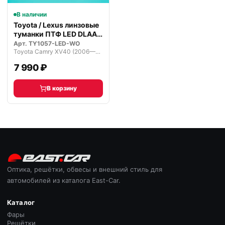
В наличии
Toyota / Lexus линзовые
туманки ПТФ LED DLAA
Prem…
Арт.
TY1057-LED-WO
Toyota Camry XV40 (2006—2009)
7 990 ₽
В корзину
Оптика, решётки, обвесы и внешний стиль для
автомобилей из каталога East-Car.
Каталог
Фары
Решётки