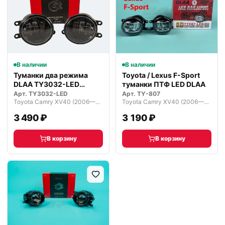
В наличии
В наличии
Туманки два режима
Toyota / Lexus F-Sport
DLAA TY3032-LED
туманки ПТФ LED DLAA
светодиодные
Арт.
TY3032-LED
Арт.
TY-807
Toyota Camry XV40 (2006—2009)
Toyota Camry XV40 (2006—2009)
3 490 ₽
3 190 ₽
В корзину
В корзину