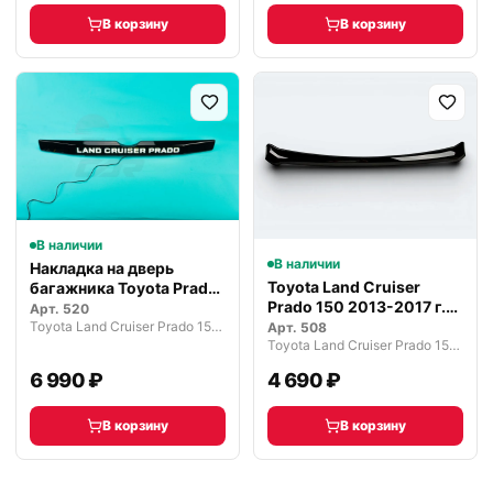
В корзину
В корзину
В наличии
В наличии
Накладка на дверь
Toyota Land Cruiser
багажника Toyota Prado
Prado 150 2013-2017 г.
2014-201…
Арт.
520
молдин…
Toyota Land Cruiser Prado 150 рестайлинг (2013—2017)
Арт.
508
Toyota Land Cruiser Prado 150 рестайлинг (2013—2017)
6 990 ₽
4 690 ₽
В корзину
В корзину