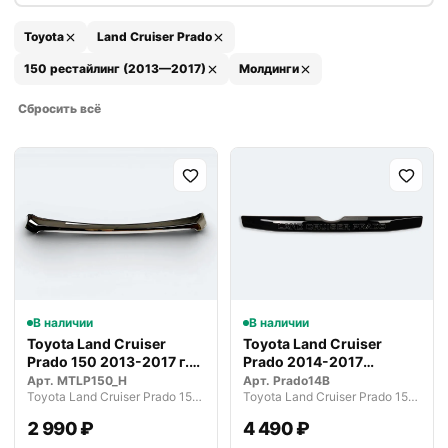
Toyota
Land Cruiser Prado
150 рестайлинг (2013—2017)
Молдинги
Сбросить всё
В наличии
В наличии
Toyota Land Cruiser
Toyota Land Cruiser
Prado 150 2013-2017 г.
Prado 2014-2017
молдин…
Накладка на д…
Арт.
MTLP150_H
Арт.
Prado14B
Toyota Land Cruiser Prado 150 рестайлинг (2013—2017)
Toyota Land Cruiser Prado 150 рестайлинг (2013—2017)
2 990 ₽
4 490 ₽