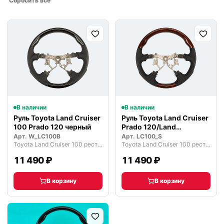
Сбросить всё
В наличии
В наличии
Руль Toyota Land Cruiser
Руль Toyota Land Cruiser
100 Prado 120 черный
Prado 120/Land
Cruiser100
Арт.
W_LC100B
Арт.
LC100_S
Toyota Land Cruiser 100 рестайлинг (2002—2005)
Toyota Land Cruiser 100 рестайлинг (2002—2005)
11 490 ₽
11 490 ₽
В корзину
В корзину