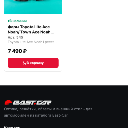
В наличии
Фары Toyota Lite Ace
Noah/ Town Ace Noah
1998-2001
Арт.
545
Toyota Lite Ace Noah I рестайлинг (1998—2001)
7 490 ₽
В корзину
Оптика, решётки, обвесы и внешний стиль для
автомобилей из каталога East-Car.
Каталог