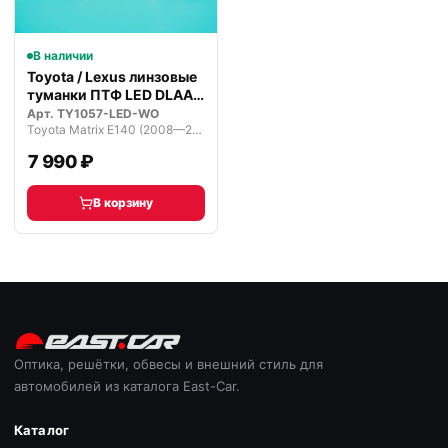
В наличии
Toyota / Lexus линзовые
туманки ПТФ LED DLAA
Prem…
Арт.
TY1057-LED-WO
Toyota Matrix E140 (2008—2014)
7 990 ₽
В корзину
Оптика, решётки, обвесы и внешний стиль для
автомобилей из каталога East-Car.
Каталог