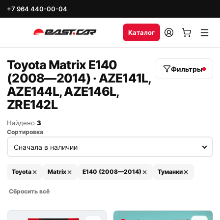
+7 964 440-00-04
Каталог
Toyota Matrix E140
Фильтры
(2008—2014) · AZE141L,
AZE144L, AZE146L,
ZRE142L
Найдено
3
Сортировка
Toyota
Matrix
E140 (2008—2014)
Туманки
Сбросить всё