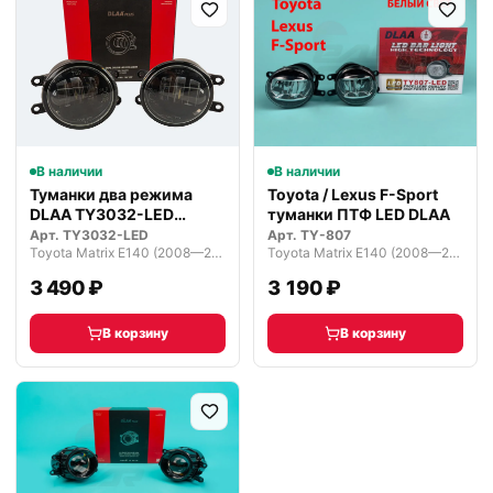
В наличии
В наличии
Туманки два режима
Toyota / Lexus F-Sport
DLAA TY3032-LED
туманки ПТФ LED DLAA
светодиодные
Арт.
TY3032-LED
Арт.
TY-807
Toyota Matrix E140 (2008—2014)
Toyota Matrix E140 (2008—2014)
3 490 ₽
3 190 ₽
В корзину
В корзину