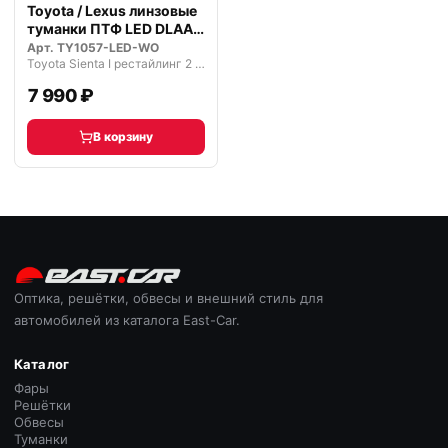
Toyota / Lexus линзовые
туманки ПТФ LED DLAA
Prem…
Арт.
TY1057-LED-WO
Toyota Sienta I рестайлинг 2 (2011—2015)
7 990 ₽
В корзину
Оптика, решётки, обвесы и внешний стиль для
автомобилей из каталога East-Car.
Каталог
Фары
Решётки
Обвесы
Туманки