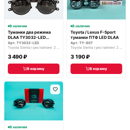
В наличии
В наличии
Туманки два режима
Toyota / Lexus F-Sport
DLAA TY3032-LED
туманки ПТФ LED DLAA
светодиодные
Арт.
TY3032-LED
Арт.
TY-807
Toyota Sienta I рестайлинг 2 (2011—2015)
Toyota Sienta I рестайлинг 2 (2011—2015)
3 490 ₽
3 190 ₽
В корзину
В корзину
В наличии