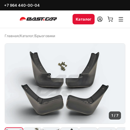
+7 964 440-00-04
Каталог
Главная
/
Каталог
/
Брызговики
1
/
7