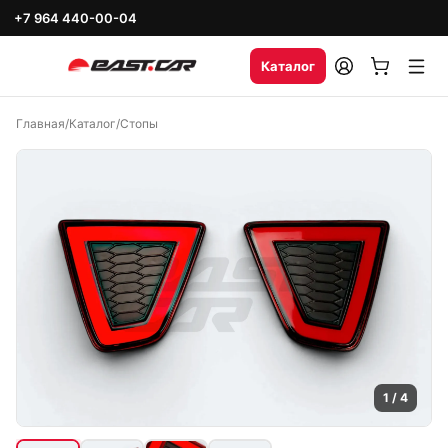
+7 964 440-00-04
Каталог
Главная
/
Каталог
/
Стопы
1
/
4