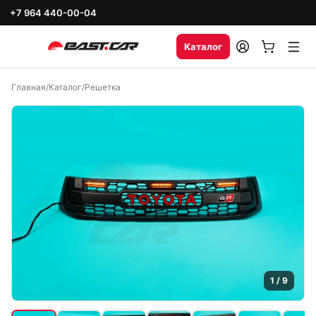
+7 964 440-00-04
Каталог
Главная
/
Каталог
/
Решетка
1
/
9