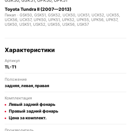
GSK50, GSK51, UPK50, UPK51
Toyota Tundra II (2007—2013)
Пикап · GSK50, GSK51, GSK52, UCK50, UCK51, UCK52, UCK55,
UCK56, UCK57, UPK50, UPK51, UPK52, UPK55, UPK56, UPK57,
USK50, USK51, USK52, USK55, USK56, USK57
Характеристики
Артикул
TL-T1
Положение
задняя, левая, правая
Комплектация
Левый задний фонарь
Правый задний фонарь
Цена за комплект.
Производитель