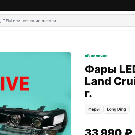
В наличии
Фары LED
Land Cru
г.
Фары
Long Ding
33 990 ₽