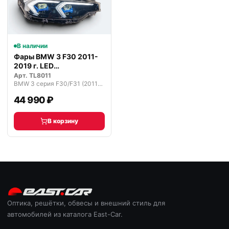
В наличии
Фары BMW 3 F30 2011-
2019 г. LED
светодиодные
Арт.
TL8011
BMW 3 серия F30/F31 (2011—2015)
44 990 ₽
В корзину
Оптика, решётки, обвесы и внешний стиль для
автомобилей из каталога East-Car.