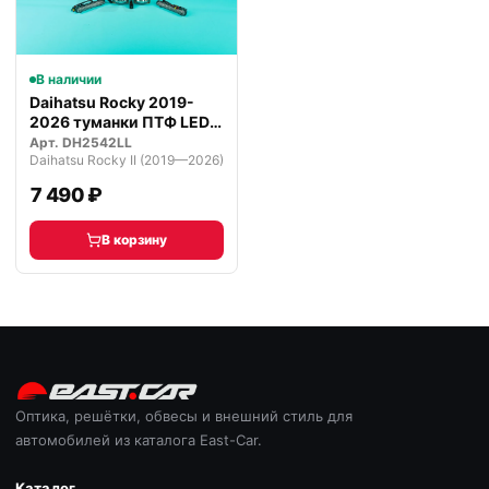
В наличии
Daihatsu Rocky 2019-
2026 туманки ПТФ LED
ДХО пово…
Арт.
DH2542LL
Daihatsu Rocky II (2019—2026)
7 490 ₽
В корзину
Оптика, решётки, обвесы и внешний стиль для
автомобилей из каталога East-Car.
Каталог