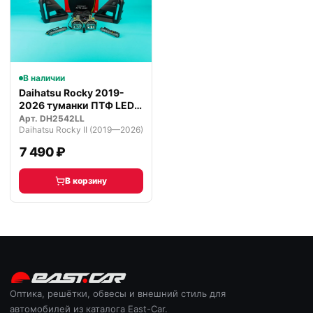
В наличии
Daihatsu Rocky 2019-
2026 туманки ПТФ LED
ДХО пово…
Арт.
DH2542LL
Daihatsu Rocky II (2019—2026)
7 490 ₽
В корзину
Оптика, решётки, обвесы и внешний стиль для
автомобилей из каталога East-Car.