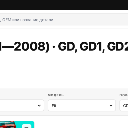
1—2008) · GD, GD1, GD
МОДЕЛЬ
ПОК