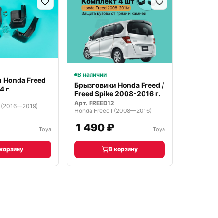
В наличии
 Honda Freed
Брызговики Honda Freed /
 г.
Freed Spike 2008-2016 г.
Арт.
FREED12
I (2016—2019)
Honda Freed I (2008—2016)
₽
1 490 ₽
Toya
Toya
 корзину
В корзину