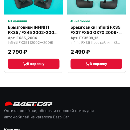
В наличии
В наличии
Брызговики INFINITI
Брызговики Infiniti FX35
FX35 / FX45 2002-2008
FX37 FX50 QX70 2009-
г.
2015…
Арт.
FX35_2004
Арт.
FX3509_12
Infiniti FX35 I (2002—2006)
Infiniti FX35 II рестайлинг (2011—2013)
2 790 ₽
2 490 ₽
В корзину
В корзину
Оптика, решётки, обвесы и внешний стиль для
автомобилей из каталога East-Car.
Каталог