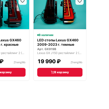
В наличии
Lexus GX460
LED стопы Lexus GX460
г. красные
2009-2023 г. темные
Арт.
GX919B
Lexus GX J150 рестайлинг 2 (2019—2023)
Lexus GX J150 рестайлинг 2 (2019—2023)
 ₽
19 990 ₽
ZhengWo
ZhengWo
 корзину
В корзину