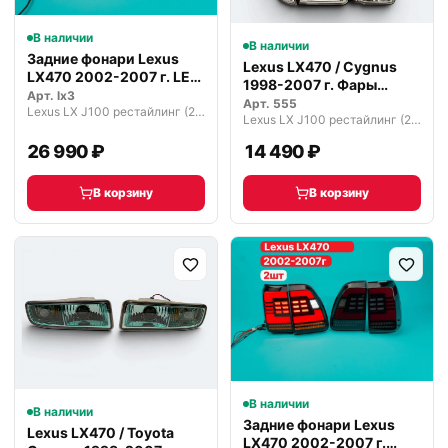
В наличии
В наличии
Задние фонари Lexus
Lexus LX470 / Cygnus
LX470 2002-2007 г. LED
1998-2007 г. Фары
Тюнинг
Арт.
lx3
комплект
Арт.
555
Lexus LX J100 рестайлинг (2002—2007)
Lexus LX J100 рестайлинг (2002—2007)
26 990 ₽
14 490 ₽
В корзину
В корзину
В наличии
В наличии
Задние фонари Lexus
Lexus LX470 / Toyota
LX470 2002-2007 г.