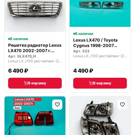
В наличии
В наличии
Lexus LX470 / Toyota
Решетка радиатор Lexus
Cygnus 1998-2007
LX470 2002-2007 г.
белые туман…
Арт.
533
ХРОМ
Lexus LX J100 рестайлинг (2002—2007)
Арт.
GLX470_H
Lexus LX J100 рестайлинг (2002—2007)
6 490 ₽
4 490 ₽
В корзину
В корзину