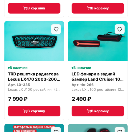
В корзину
В корзину
В наличии
В наличии
TRD решетка радиатора
LED фонари в задний
Lexus LX470 2003-2007
бампер Land Cruiser 100
г.
LX470
Арт.
LX-335
Арт.
tlc-266
Lexus LX J100 рестайлинг (2002—2007)
Lexus LX J100 рестайлинг (2002—2007)
7 990 ₽
2 490 ₽
В корзину
В корзину