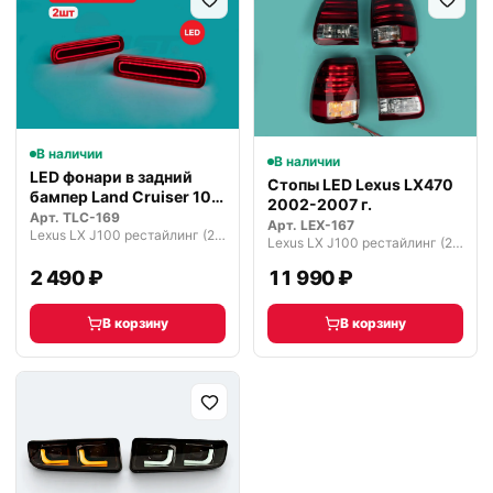
В наличии
В наличии
LED фонари в задний
Стопы LED Lexus LX470
бампер Land Cruiser 100
2002-2007 г.
LX470
Арт.
TLC-169
Арт.
LEX-167
Lexus LX J100 рестайлинг (2002—2007)
Lexus LX J100 рестайлинг (2002—2007)
2 490 ₽
11 990 ₽
В корзину
В корзину