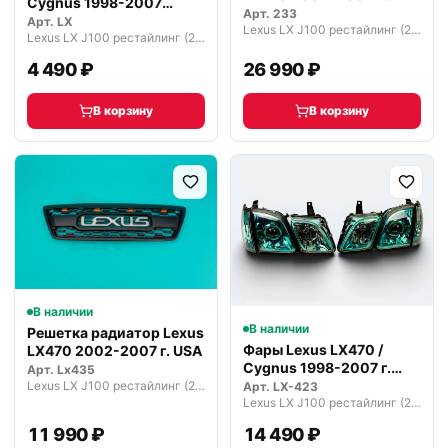
Cygnus 1998-2007
дымчатые
Арт.
233
зеленые тум…
Арт.
LX
Lexus LX J100 рестайлинг (2002—2007)
Lexus LX J100 рестайлинг (2002—2007)
4 490 ₽
26 990 ₽
В корзину
В корзину
В наличии
В наличии
Решетка радиатор Lexus
Фары Lexus LX470 /
LX470 2002-2007 г. USA
Cygnus 1998-2007 г.
Арт.
Lx435
зеленые
Lexus LX J100 рестайлинг (2002—2007)
Арт.
LX-423
Lexus LX J100 рестайлинг (2002—2007)
11 990 ₽
14 490 ₽