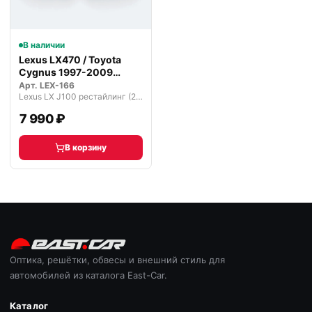
В наличии
Lexus LX470 / Toyota
Cygnus 1997-2009
туманки ПТФ…
Арт.
LEX-166
Lexus LX J100 рестайлинг (2002—2007)
7 990 ₽
В корзину
Оптика, решётки, обвесы и внешний стиль для
автомобилей из каталога East-Car.
Каталог