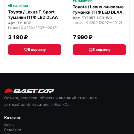
В наличии
В наличии
Toyota / Lexus линзовые
Toyota / Lexus F-Sport
туманки ПТФ LED DLAA
туманки ПТФ LED DLAA
Prem…
Арт.
TY1057-LED-WO
Lexus LX J200 (2007—2012)
Арт.
TY-807
Lexus LX J200 (2007—2012)
3 190 ₽
7 990 ₽
В корзину
В корзину
Оптика, решётки, обвесы и внешний стиль для
автомобилей из каталога East-Car.
Каталог
Фары
Решётки