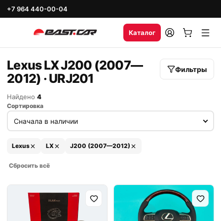
+7 964 440-00-04
Каталог
Lexus LX J200 (2007—
Фильтры
2012) · URJ201
Найдено
4
Сортировка
Lexus
LX
J200 (2007—2012)
Сбросить всё