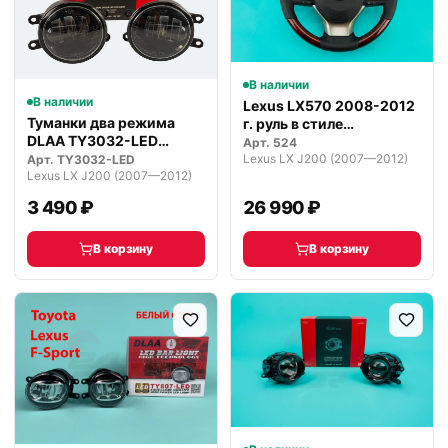
В наличии
В наличии
Lexus LX570 2008-2012
Туманки два режима
г. руль в стиле
DLAA TY3032-LED
рестайлинга
Арт.
524
светодиодные
Lexus LX J200 (2007—2012)
Арт.
TY3032-LED
Lexus LX J200 (2007—2012)
3 490 ₽
26 990 ₽
В корзину
В корзину