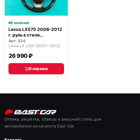
В наличии
Lexus LX570 2008-2012
г. руль в стиле
рестайлинга
Арт.
524
Lexus LX J200 (2007—2012)
26 990 ₽
В корзину
Оптика, решётки, обвесы и внешний стиль для
автомобилей из каталога East-Car.
Каталог