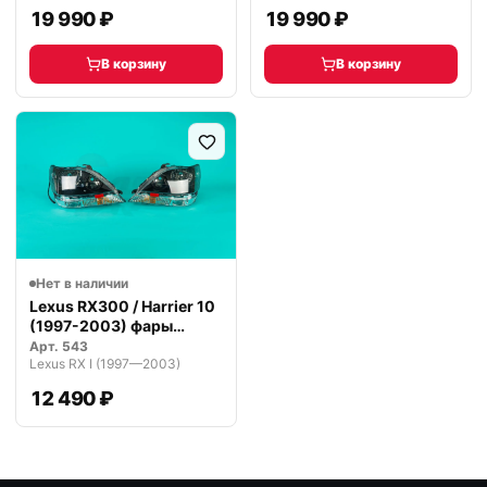
19 990 ₽
19 990 ₽
В корзину
В корзину
Нет в наличии
Lexus RX300 / Harrier 10
(1997-2003) фары
темные
Арт.
543
Lexus RX I (1997—2003)
12 490 ₽