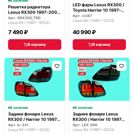
В наличии
LED фары Lexus RX300 /
Решетка радиатора
Toyota Harrier 10 1997–
Lexus RX300 1997-2003
2003
Арт.
rx387
г. TRD
Арт.
GRX300_TRD
Lexus RX I (1997—2003)
Lexus RX I (1997—2003)
7 490 ₽
40 990 ₽
В корзину
В корзину
В наличии
В наличии
Задние фонари Lexus
Задние фонари Lexus
RX300 / Harrier 10 1997-
RX300 / Harrier 10 1997-
2003…
2003…
Арт.
lx-331
Арт.
LEX-309
Lexus RX I (1997—2003)
Lexus RX I (1997—2003)