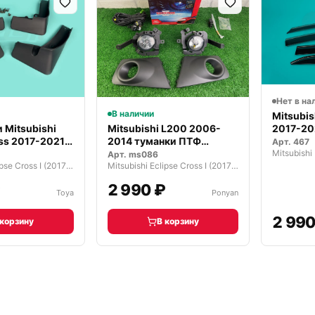
Нет в на
В наличии
Mitsubis
2017-20
 Mitsubishi
Mitsubishi L200 2006-
дефл…
oss 2017-2021
2014 туманки ПТФ
Арт.
467
комплект
Арт.
ms086
Mitsubishi Eclipse Cross I (2017—2022)
Mitsubishi Eclipse Cross I (2017—2022)
₽
2 990 ₽
Toya
Ponyan
2 990
 корзину
В корзину