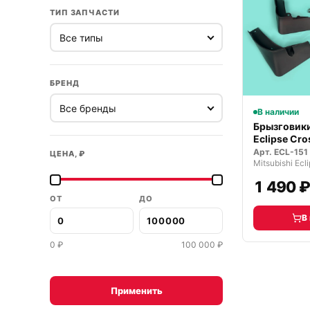
ТИП ЗАПЧАСТИ
БРЕНД
В наличии
Брызговики
Eclipse Cr
г.
Арт.
ECL-151
ЦЕНА, ₽
1 490 
ОТ
ДО
В
0
₽
100 000
₽
Применить