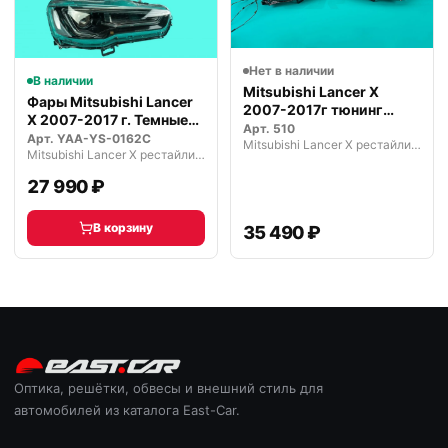
Нет в наличии
В наличии
Mitsubishi Lancer X
Фары Mitsubishi Lancer
2007-2017г тюнинг
X 2007-2017 г. Темные
фары LED
Арт.
510
VLAND
Арт.
YAA-YS-0162C
Mitsubishi Lancer X рестайлинг 2 (2015—2017)
Mitsubishi Lancer X рестайлинг 2 (2015—2017)
27 990 ₽
В корзину
35 490 ₽
Оптика, решётки, обвесы и внешний стиль для
автомобилей из каталога East-Car.