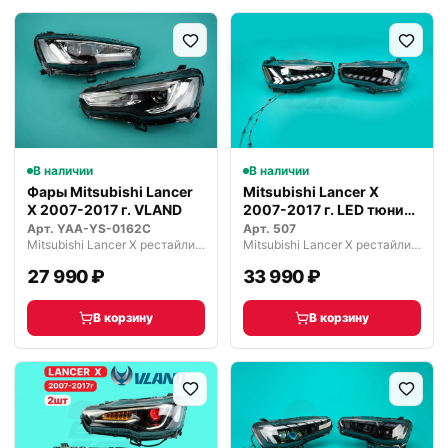
В наличии
В наличии
Фары Mitsubishi Lancer
Mitsubishi Lancer X
X 2007-2017 г. VLAND
2007-2017 г. LED тюнинг
фары
Арт.
YAA-YS-0162C
Арт.
507
Mitsubishi Lancer X рестайлинг 2 (2015—2017)
Mitsubishi Lancer X рестайлинг 2 (2015—2017)
27 990 ₽
33 990 ₽
В корзину
В корзину