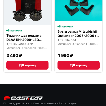
В наличии
В наличии
Брызговики Mitsubishii
Туманки два режима
Outlander 2005-2009 г.
DLAA RN-4099-LED
чер…
Арт.
mb-334
светодиодные
Mitsubishi Outlander II (2005—2009)
Арт.
RN-4099-LED
Mitsubishi Outlander II (2005—2009)
3 490 ₽
1 990 ₽
В корзину
В корзину
Оптика, решётки, обвесы и внешний стиль для