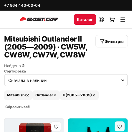
+7 964 440-00-04
Каталог
Mitsubishi Outlander II
Фильтры
(2005—2009) · CW5W,
CW6W, CW7W, CW8W
Найдено
2
Сортировка
Mitsubishi
Outlander
II (2005—2009)
Сбросить всё