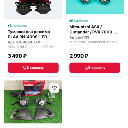
В наличии
В наличии
Mitsubishi ASX /
Туманки два режима
Outlander / RVR 2009-
DLAA RN-4099-LED
2012 туманк…
Арт.
ms139
светодиодные
Mitsubishi Outlander II рестайлинг (2009—2013)
Арт.
RN-4099-LED
Mitsubishi Outlander I (2002—2009)
3 490 ₽
2 990 ₽
В корзину
В корзину