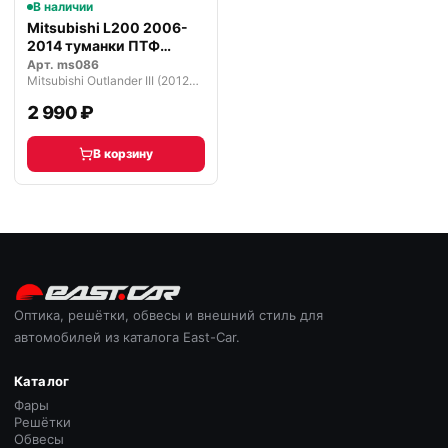
В наличии
Mitsubishi L200 2006-
2014 туманки ПТФ
комплект
Арт.
ms086
Mitsubishi Outlander III (2012—2015)
2 990 ₽
В корзину
Оптика, решётки, обвесы и внешний стиль для
автомобилей из каталога East-Car.
Каталог
Фары
Решётки
Обвесы