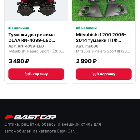
В наличии
В наличии
Туманки два режима
Mitsubishi L200 2006-
DLAA RN-4099-LED
2014 туманки ПТФ
светодиодные
комплект
Арт.
RN-4099-LED
Арт.
ms086
Mitsubishi Pajero Sport II (2008—2013)
Mitsubishi Pajero Sport III (2015—2021)
3 490 ₽
2 990 ₽
В корзину
В корзину
Оптика, решётки, обвесы и внешний стиль для
автомобилей из каталога East-Car.