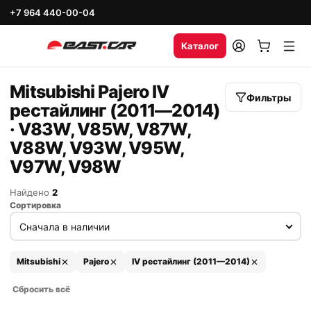
+7 964 440-00-04
Каталог
Mitsubishi Pajero IV
Фильтры
рестайлинг (2011—2014)
· V83W, V85W, V87W,
V88W, V93W, V95W,
V97W, V98W
Найдено
2
Сортировка
Mitsubishi
Pajero
IV рестайлинг (2011—2014)
Сбросить всё