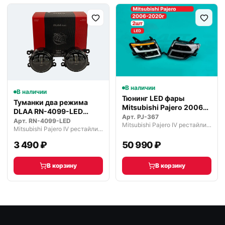
В наличии
В наличии
Тюнинг LED фары
Туманки два режима
Mitsubishi Pajero 2006-
DLAA RN-4099-LED
2020 г.
Арт.
PJ-367
светодиодные
Арт.
RN-4099-LED
Mitsubishi Pajero IV рестайлинг (2011—2014)
Mitsubishi Pajero IV рестайлинг (2011—2014)
3 490 ₽
50 990 ₽
В корзину
В корзину