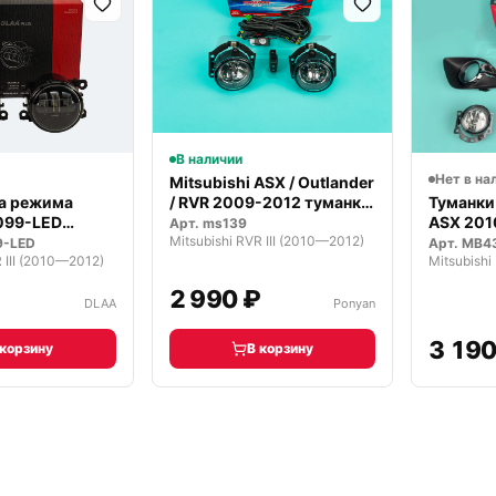
В наличии
Нет в на
Mitsubishi ASX / Outlander
ва режима
/ RVR 2009-2012 туманк…
Туманки 
099-LED
ASX 201
Арт.
ms139
ные
Mitsubishi RVR III (2010—2012)
9-LED
Арт.
MB4
R III (2010—2012)
Mitsubishi
₽
2 990 ₽
DLAA
Ponyan
3 190
 корзину
В корзину