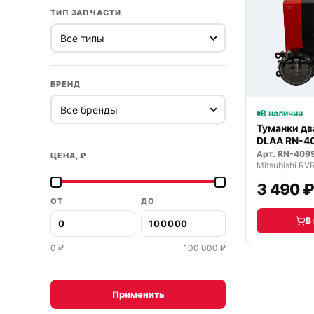
ТИП ЗАПЧАСТИ
БРЕНД
В наличии
Туманки д
DLAA RN-4
светодиод
Арт.
RN-409
ЦЕНА, ₽
Mitsubishi RV
3 490 
ОТ
ДО
В
0
₽
100 000
₽
Применить