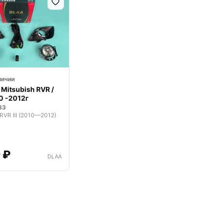
личии
Mitsubish RVR /
0 -2012г
33
 RVR III (2010—2012)
 ₽
DLAA