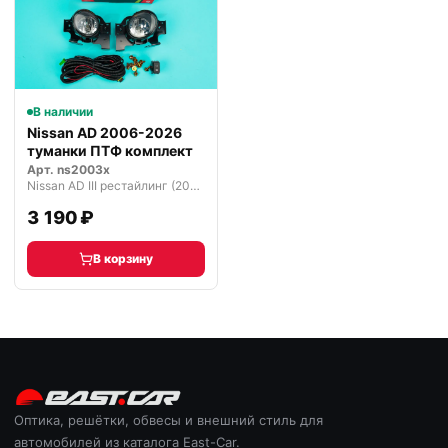
В наличии
Nissan AD 2006-2026
туманки ПТФ комплект
Арт.
ns2003x
Nissan AD III рестайлинг (2016—2026)
3 190 ₽
В корзину
Оптика, решётки, обвесы и внешний стиль для
автомобилей из каталога East-Car.