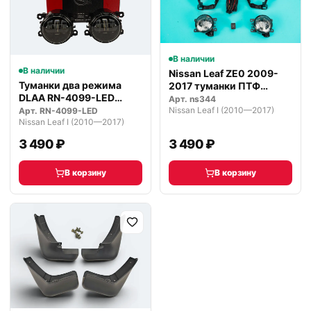
В наличии
В наличии
Nissan Leaf ZE0 2009-
Туманки два режима
2017 туманки ПТФ
DLAA RN-4099-LED
комплект
Арт.
ns344
светодиодные
Nissan Leaf I (2010—2017)
Арт.
RN-4099-LED
Nissan Leaf I (2010—2017)
3 490 ₽
3 490 ₽
В корзину
В корзину