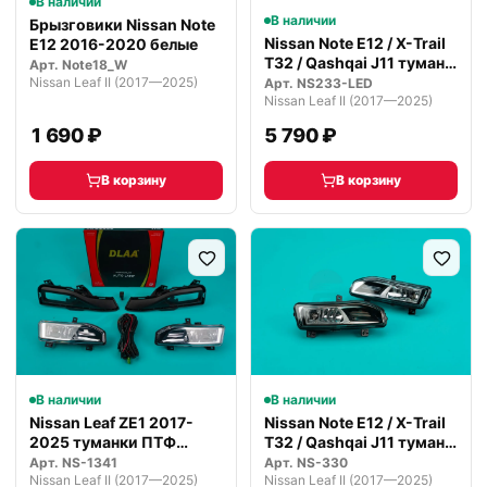
В наличии
В наличии
Брызговики Nissan Note
Nissan Note E12 / X-Trail
E12 2016-2020 белые
T32 / Qashqai J11 туман…
Арт.
Note18_W
Nissan Leaf II (2017—2025)
Арт.
NS233-LED
Nissan Leaf II (2017—2025)
1 690 ₽
5 790 ₽
В корзину
В корзину
В наличии
В наличии
Nissan Leaf ZE1 2017-
Nissan Note E12 / X-Trail
2025 туманки ПТФ
T32 / Qashqai J11 туман…
комплект
Арт.
NS-1341
Арт.
NS-330
Nissan Leaf II (2017—2025)
Nissan Leaf II (2017—2025)