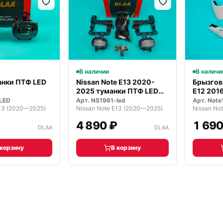
В наличии
В наличи
Nissan Note E13 2020-
Брызгов
анки ПТФ LED
2025 туманки ПТФ LED
E12 201
комплект
Арт.
NS1961-led
Арт.
Note
LED
Nissan Note E13 (2020—2025)
Nissan No
E13 (2020—2025)
₽
4 890 ₽
1 690
DLAA
DLAA
 корзину
В корзину