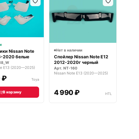
и
Нет в наличии
ики Nissan Note
6-2020 белые
Спойлер Nissan Note E12
2012-2020г черный
18_W
te E13 (2020—2025)
Арт.
NT-160
Nissan Note E13 (2020—2025)
 ₽
Toya
4 990 ₽
В корзину
HTL