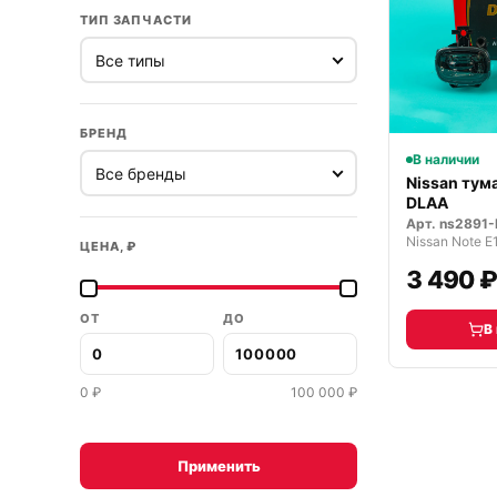
ТИП ЗАПЧАСТИ
БРЕНД
В наличии
Nissan тум
DLAA
Арт.
ns2891-
Nissan Note 
ЦЕНА, ₽
3 490 
ОТ
ДО
В
0
₽
100 000
₽
Применить