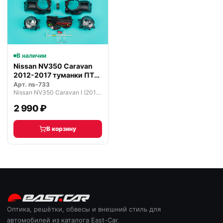
В наличии
Nissan NV350 Caravan
2012-2017 туманки ПТФ
компле…
Арт.
ns-733
Nissan NV350 Caravan I (2012—2022)
2 990 ₽
В корзину
Оптика, решётки, обвесы и внешний стиль для
автомобилей из каталога East-Car.