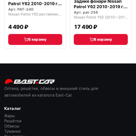
Задние фонари Nissan
Patrol Y62 2010-2019 г.
Patrol Y62 2010-2019 г.
темные
Арт.
PAT-240
темн…
Арт.
pat-256
Nissan Patrol Y62 рестайлинг (2014—2019)
Nissan Patrol Y62 (2010—2014)
4 490 ₽
17 490 ₽
В корзину
В корзину
Оптика, решётки, обвесы и внешний стиль для
автомобилей из каталога East-Car.
Каталог
Фары
Решётки
Обвесы
Туманки