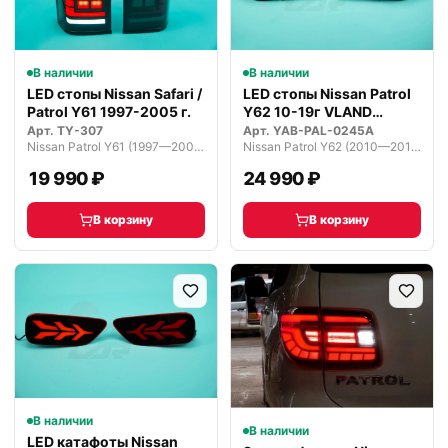
В наличии
В наличии
LED стопы Nissan Safari /
LED стопы Nissan Patrol
Patrol Y61 1997-2005 г.
Y62 10-19г VLAND
темные
Арт.
TY-307
Арт.
YAB-PAL-0245A
Nissan Patrol Y61 (1997—2004)
Nissan Patrol Y62 (2010—2014)
19 990 ₽
24 990 ₽
В корзину
В корзину
В наличии
В наличии
LED катафоты Nissan