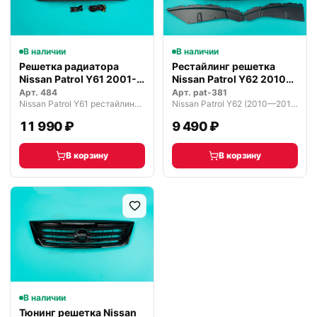
В наличии
В наличии
Решетка радиатора
Рестайлинг решетка
Nissan Patrol Y61 2001-
Nissan Patrol Y62 2010-
2005 г.…
2019 г.
Арт.
484
Арт.
pat-381
Nissan Patrol Y61 рестайлинг (2004—2025)
Nissan Patrol Y62 (2010—2014)
11 990 ₽
9 490 ₽
В корзину
В корзину
В наличии
Тюнинг решетка Nissan