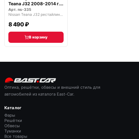
Teana J32 2008-2014 г.
черн…
Арт.
ns-335
Nissan Teana J32 рестайлинг (2011—2013)
8 490 ₽
В корзину
Оптика, решётки, обвесы и внешний стиль для
автомобилей из каталога East-Car.
Каталог
Фары
Решётки
Обвесы
Туманки
Все товары