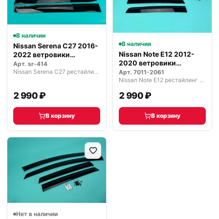
В наличии
В наличии
Nissan Serena C27 2016-
Nissan Note E12 2012-
2022 ветровики
2020 ветровики
дефлекторы…
Арт.
sr-414
дефлекторы ок…
Nissan Serena C27 рестайлинг (2019—2022)
Арт.
7011-2061
Nissan Note E12 рестайлинг (2016—2020)
2 990 ₽
2 990 ₽
В корзину
В корзину
Нет в наличии