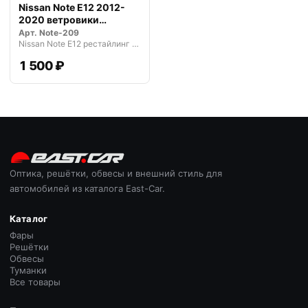
Nissan Note E12 2012-
2020 ветровики
дефлекторы ок…
Арт.
Note-209
Nissan Note E12 рестайлинг (2016—2020)
1 500 ₽
Оптика, решётки, обвесы и внешний стиль для
автомобилей из каталога East-Car.
Каталог
Фары
Решётки
Обвесы
Туманки
Все товары