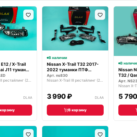
В наличии
В наличи
Nissan X-Trail T32 2017-
E12 / X-Trail
2022 туманки ПТФ
ai J11 туман…
Nissan No
комплект…
T32 / Qa
Арт.
ns830
LED
Nissan X-Trail III рестайлинг (2017—2026)
Nissan X-Trail III рестайлинг (2017—2026)
Арт.
NS2
₽
3 990 ₽
5 790
DLAA
DLAA
 корзину
В корзину