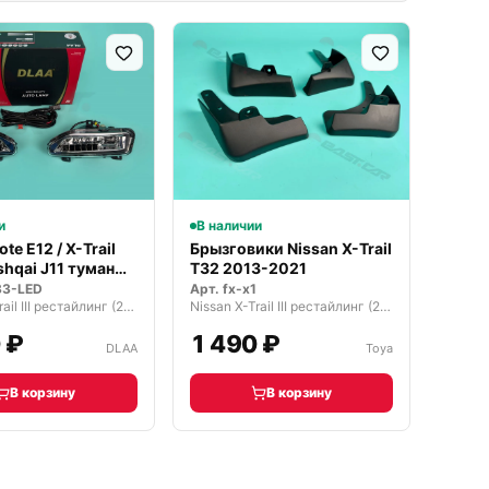
и
В наличии
te E12 / X-Trail
Брызговики Nissan X-Trail
shqai J11 туман…
T32 2013-2021
33-LED
Арт.
fx-x1
Nissan X-Trail III рестайлинг (2017—2026)
Nissan X-Trail III рестайлинг (2017—2026)
 ₽
1 490 ₽
DLAA
Toya
В корзину
В корзину