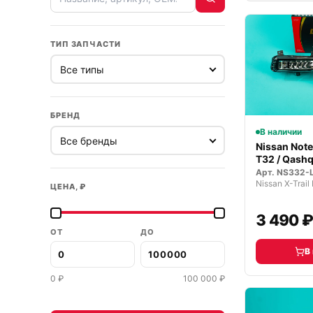
ТИП ЗАПЧАСТИ
БРЕНД
В наличии
Nissan Note 
T32 / Qashq
Арт.
NS332-
ЦЕНА, ₽
3 490 
ОТ
ДО
В
0
₽
100 000
₽