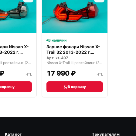
В наличии
ари Nissan X-
Задние фонари Nissan X-
13-2022 г.
Trail 32 2013-2022 г.
крас…
Арт.
xt-407
Nissan X-Trail III рестайлинг (2017—2026)
Nissan X-Trail III рестайлинг (2017—2026)
 ₽
17 990 ₽
HTL
HTL
 корзину
В корзину
Каталог
Покупателям