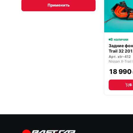
Применить
В наличии
Задние фон
Trail 32 20
темн…
Арт.
xtr-412
18 990
В